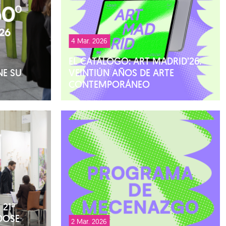
4 Mar. 2026
EL CATÁLOGO: ART MADRID’26.
NE SU
VEINTIÚN AÑOS DE ARTE
CONTEMPORÁNEO
 21ª
DOSE
2 Mar. 2026