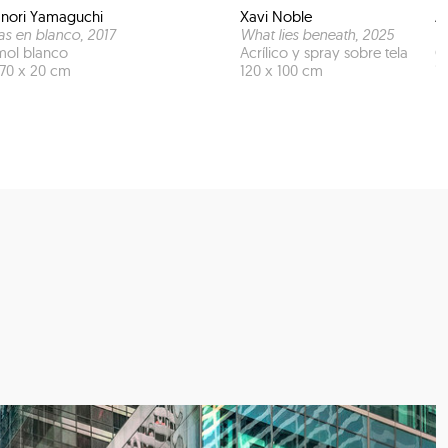
nori Yamaguchi
Xavi Noble
A
s en blanco
, 2017
What lies beneath
, 2025
L
ol blanco
Acrílico y spray sobre tela
Ó
 70 x 20 cm
120 x 100 cm
1