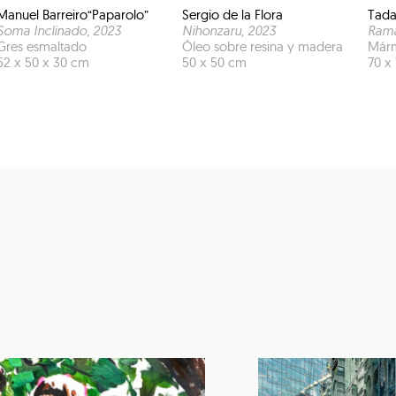
Manuel Barreiro“Paparolo”
Sergio de la Flora
Tada
Soma Inclinado
, 2025
, 2023
Nihonzaru
, 2023
Rama
Gres esmaltado
Óleo sobre resina y madera
Márm
52 x 50 x 30 cm
50 x 50 cm
70 x