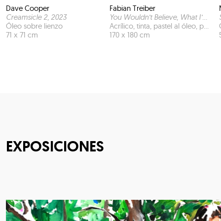
Dave Cooper
Fabian Treiber
Creamsicle 2
, 2023
You Wouldn’t Believe, What I’ve Been Through
Óleo sobre lienzo
Acrílico, tinta, pastel al óleo, pastel y papel sobre lienzo
71 x 71 cm
170 x 180 cm
EXPOSICIONES