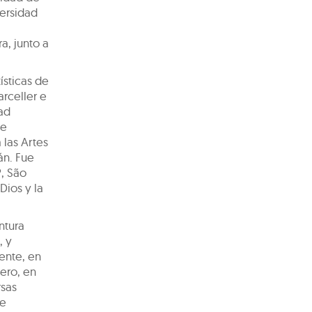
versidad
a, junto a
ísticas de
rceller e
dad
de
 las Artes
án. Fue
, São
Dios y la
ntura
, y
tente, en
ero, en
rsas
ue