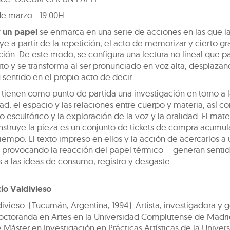
de marzo - 19:00H
 un papel
se enmarca en una serie de acciones en las que la
ye a partir de la repetición, el acto de memorizar y cierto g
ión. De este modo, se configura una lectura no lineal que p
ito y se transforma al ser pronunciado en voz alta, desplazan
 sentido en el propio acto de decir.
 tienen como punto de partida una investigación en torno a 
ad, el espacio y las relaciones entre cuerpo y materia, así c
 lo escultórico y la exploración de la voz y la oralidad. El mate
nstruye la pieza es un conjunto de tickets de compra acumul
tiempo. El texto impreso en ellos y la acción de acercarlos a
—provocando la reacción del papel térmico— generan senti
 a las ideas de consumo, registro y desgaste.
ío Valdivieso
ivieso. (Tucumán, Argentina, 1994). Artista, investigadora y 
 Doctoranda en Artes en la Universidad Complutense de Madr
de Máster en Investigación en Prácticas Artísticas de la Univer