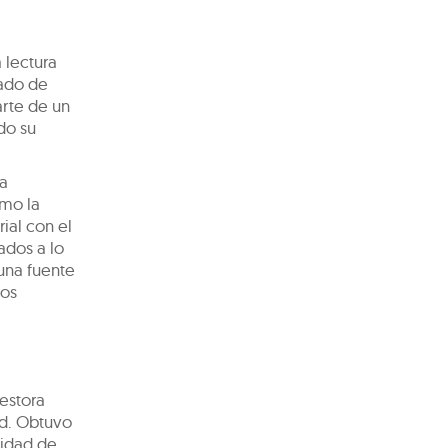
 lectura
rado de
arte de un
do su
la
omo la
rial con el
ados a lo
 una fuente
dos
gestora
id. Obtuvo
sidad de