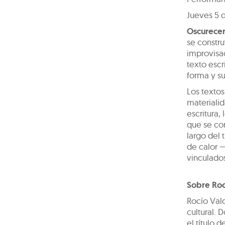
Jueves 5 
Oscurecer
se constru
improvisac
texto escr
forma y su
Los textos
materialid
escritura,
que se co
largo del 
de calor 
vinculados
Sobre Roc
Rocío Vald
cultural.
el título 