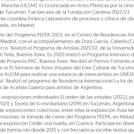
a Mancha (UCLM). Es Licenciada en Artes Plásticas por la Uni
de Tucumán. Fue becaria de la Fundación Carolina 2022/23.
e coordina Errática Laboratorio de procesos y clínica de obr
sile, en Madrid.
te del Programa PEEPA 2023, en el Centro de Residencias Art
Madrid, con el acompañamiento de Dora García, Cabello/Ca
cos. Realizó el Programa de Artistas 2021/22, de la Universi
i Tella, Buenos Aires. En 2020 realizó el Programa Intensivo 
 de Proyecto PAC, Buenos Aires. Recibió el Premio Fomento a
e la IV Semana de Artes Visuales del Ente Cultural de Tucum
r AUGM para realizar una estancia de intercambio en UNESP
sil. Realizó el programa de Residencia Internacional La Ira de 
 de Acéfala Galería para artistas de Argentina.
s exposiciones individuales El orden de las virtudes (2022), pi
2021) y Teoría de lo involuntario (2019) en Tucumán, Argentina
de exposiciones colectivas, entre ellas la exposición Aura la
mazonas; la Jornada de cierre del Programa PEEPA, en Matad
a exposición Ceder una huella, en Cuenca. Participa en dive
s de formación desde 2013 y con frecuencia escribe textos q