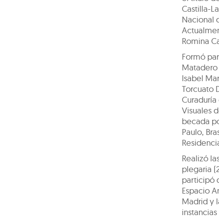
Castilla-L
Nacional 
Actualment
Romina Ca
Formó par
Matadero 
Isabel Mar
Torcuato D
Curaduría
Visuales d
becada po
Paulo, Bra
Residencia
Realizó la
plegaria (
participó 
Espacio A
Madrid y l
instancia