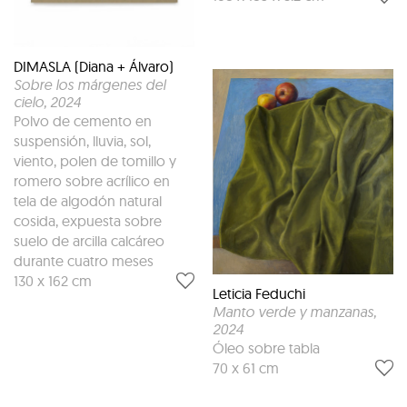
DIMASLA (Diana + Álvaro)
Sobre los márgenes del
cielo
, 2024
Polvo de cemento en
suspensión, lluvia, sol,
viento, polen de tomillo y
romero sobre acrílico en
tela de algodón natural
cosida, expuesta sobre
suelo de arcilla calcáreo
durante cuatro meses
130 x 162 cm
Leticia Feduchi
Manto verde y manzanas
,
2024
Óleo sobre tabla
70 x 61 cm