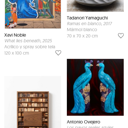
Tadanori Yamaguchi
Ramas en blanco
, 2017
Mármol blanco
Xavi Noble
70 x 70 x 20 cm
What lies beneath
, 2025
Acrílico y spray sobre tela
120 x 100 cm
Antonio Ovejero
Los pavos reales azules
,