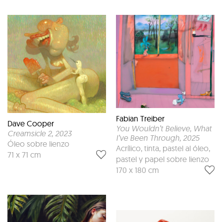
Fabian Treiber
Dave Cooper
You Wouldn’t Believe, What
Creamsicle 2
, 2023
I’ve Been Through
, 2025
Óleo sobre lienzo
Acrílico, tinta, pastel al óleo,
71 x 71 cm
pastel y papel sobre lienzo
170 x 180 cm