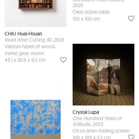
2025
Óleo sobre tabla
100 x 100 cm
CHIU Huai-Hsuan
Read After Cutting 30
, 2025
Various types of wood,
metal, gear, motor
43.1 x 30.6 x 9.5 cm
Crystal Lupa
One Hundred Years of
Solitude
, 2023
Oil on linen folding screen
168 x 189 x 3.2 cm