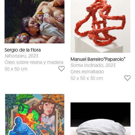
Sergio de la Flora
Nihonzaru
, 2023
Manuel Barreiro“Paparolo”
Óleo sobre resina y madera
Soma Inclinado
, 2023
50 x 50 cm
Gres esmaltado
52 x 50 x 30 cm