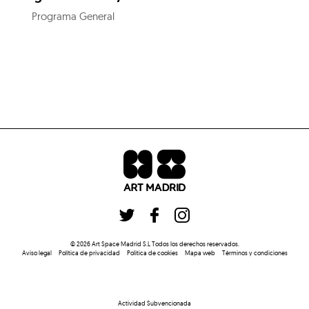
Programa General
©
2026
Art Space Madrid S.L
Todos los derechos reservados
.
Aviso legal
Política de privacidad
Politica de cookies
Mapa web
Términos y condiciones
Actividad Subvencionada