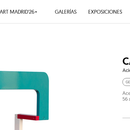
ART MADRID'26
GALERÍAS
EXPOSICIONES
C
Aci
GE
Ace
56 