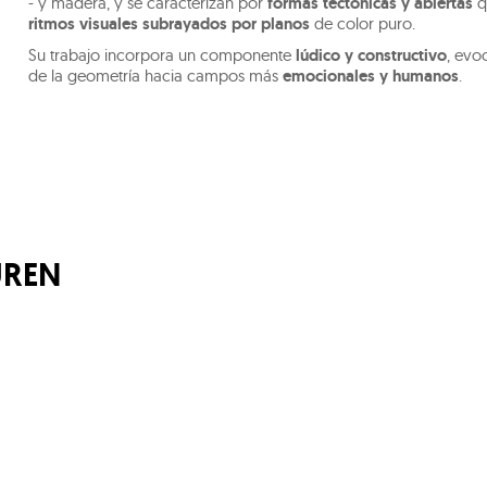
- y madera, y se caracterizan por
formas tectónicas y abiertas
q
ritmos visuales subrayados por planos
de color puro.
Su trabajo incorpora un componente
lúdico y constructivo
, evo
de la geometría hacia campos más
emocionales y humanos
.
UREN