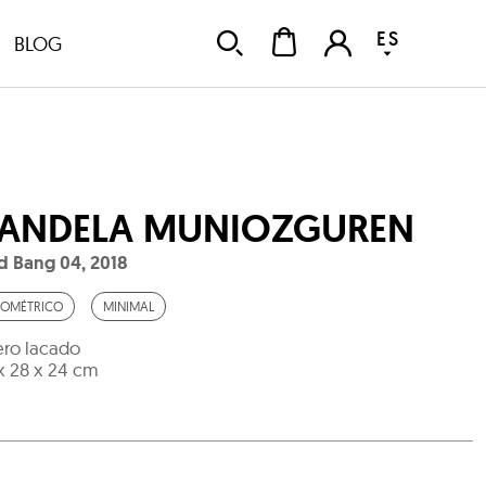
ES
BLOG
ANDELA MUNIOZGUREN
d Bang 04
,
2018
OMÉTRICO
MINIMAL
ro lacado
x 28 x 24 cm