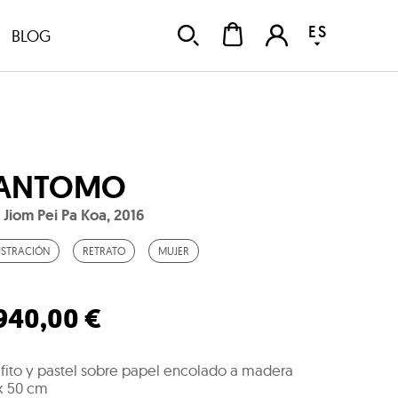
ES
BLOG
ANTOMO
 Jiom Pei Pa Koa
,
2016
USTRACIÓN
RETRATO
MUJER
.940,00 €
fito y pastel sobre papel encolado a madera
x 50 cm