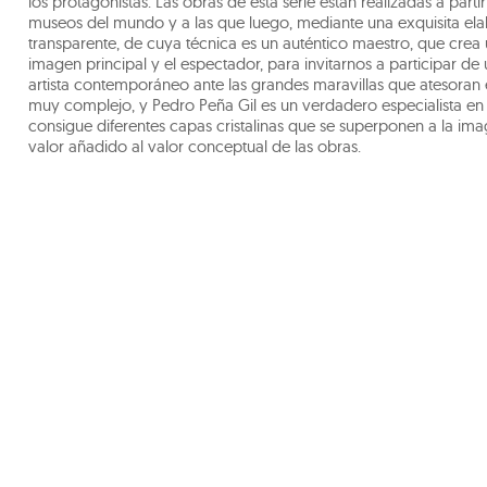
los protagonistas. Las obras de esta serie están realizadas a parti
museos del mundo y a las que luego, mediante una exquisita ela
transparente, de cuya técnica es un auténtico maestro, que crea u
imagen principal y el espectador, para invitarnos a participar de 
artista contemporáneo ante las grandes maravillas que atesoran e
muy complejo, y Pedro Peña Gil es un verdadero especialista en 
consigue diferentes capas cristalinas que se superponen a la im
valor añadido al valor conceptual de las obras.