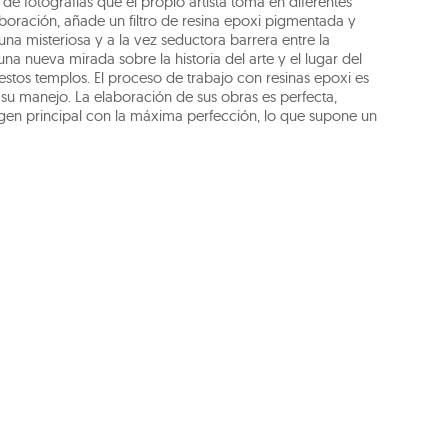
r de fotografías que el propio artista toma en diferentes
boración, añade un filtro de resina epoxi pigmentada y
na misteriosa y a la vez seductora barrera entre la
una nueva mirada sobre la historia del arte y el lugar del
stos templos. El proceso de trabajo con resinas epoxi es
su manejo. La elaboración de sus obras es perfecta,
agen principal con la máxima perfección, lo que supone un