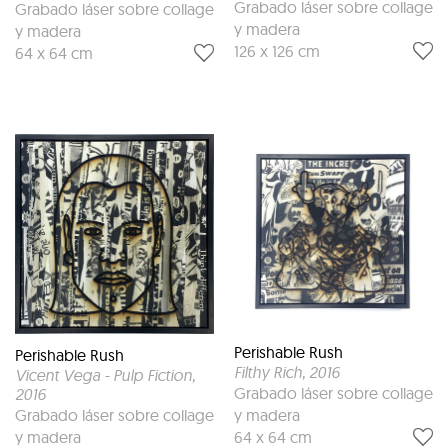
Grabado láser sobre collage
Grabado láser sobre collage
y madera
y madera
126 x 126 cm
64 x 64 cm
Perishable Rush
Perishable Rush
Filthy Rich
, 2016
Vicent Vega - Pulp Fiction
,
Grabado láser sobre collage
2016
Grabado láser sobre collage
y madera
y madera
64 x 64 cm