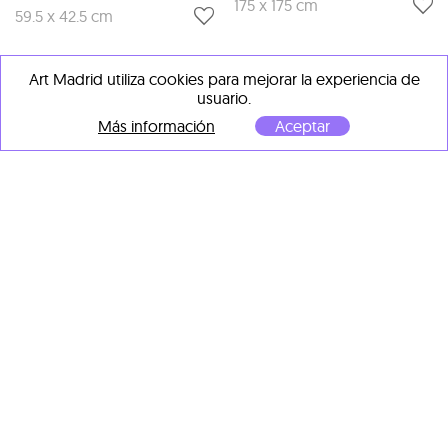
175 x 175 cm
59.5 x 42.5 cm
Art Madrid utiliza cookies para mejorar la experiencia de
usuario.
Más información
Aceptar
Perishable Rush
The Dude - The Big
Lebowski
, 2016
Grabado láser sobre collage
y madera
Perishable Rush
64 x 64 cm
Scream
, 2016
Técnica mixta