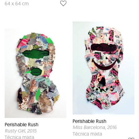
64 x 64 cm
Perishable Rush
Perishable Rush
Miss Barcelona
, 2016
Rusty Girl
, 2015
Técnica mixta
Técnica mixta