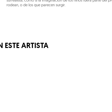
surrealista, como si la imaginación de los niños fuera parte del 
rodean, o de los que parecen surgir.
 ESTE ARTISTA