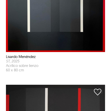
Lisardo Menéndez
ST
, 2025
Acrílico sobre lienzo
60 x 80 cm