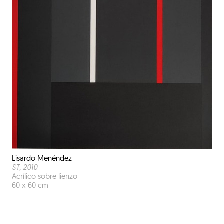
Lisardo Menéndez
ST
, 2010
Acrílico sobre lienzo
60 x 60 cm