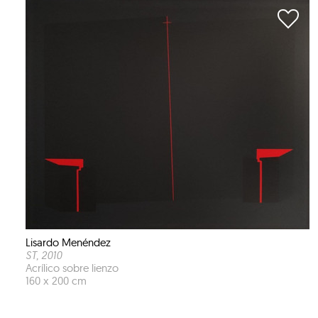
Lisardo Menéndez
ST
, 2010
Acrílico sobre lienzo
160 x 200 cm