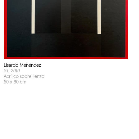
Lisardo Menéndez
ST
, 2010
Acrílico sobre lienzo
60 x 80 cm