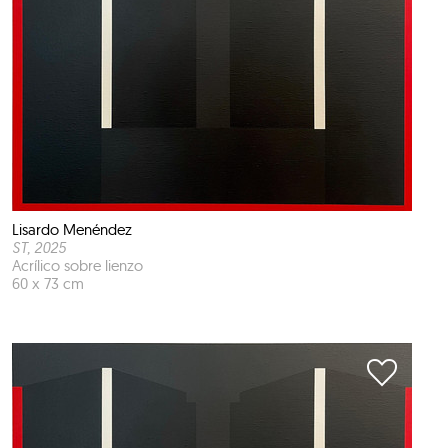
Lisardo Menéndez
ST
, 2025
Acrílico sobre lienzo
60 x 73 cm