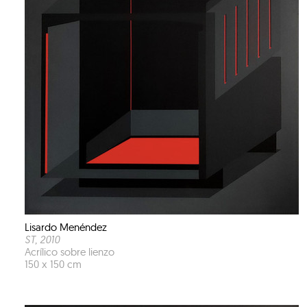
Lisardo Menéndez
ST
, 2010
Acrílico sobre lienzo
150 x 150 cm