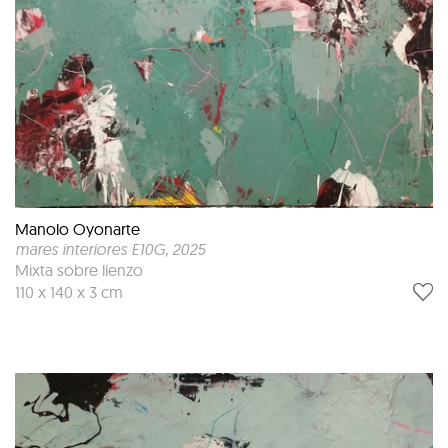
Manolo Oyonarte
mares interiores E10G
, 2025
Mixta sobre lienzo
110 x 140 x 3 cm