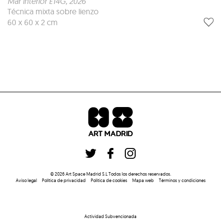
Mar interior E14G
, 2026
Técnica mixta sobre lienzo
60 x 60 x 2 cm
©
2026
Art Space Madrid S.L
Todos los derechos reservados
.
Aviso legal
Política de privacidad
Politica de cookies
Mapa web
Términos y condiciones
Actividad Subvencionada