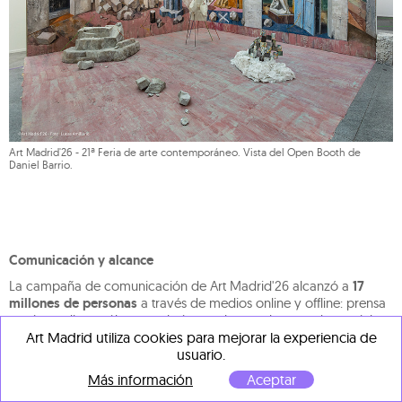
Art Madrid'26 - 21ª Feria de arte contemporáneo. Vista del Open Booth de
Daniel Barrio.
Comunicación y alcance
La campaña de comunicación de Art Madrid'26 alcanzó a
17
millones de personas
a través de medios online y offline: prensa
escrita, radio, catálogo exclusivo, web, newsletter, redes sociales
y tour virtual 360°. La cobertura incluyó medios generalistas y
Art Madrid utiliza cookies para mejorar la experiencia de
especializados nacionales e internacionales, con presencia en
usuario.
RTVE, TeleMadrid, Onda Madrid, Onda Cero, COPE, El Mundo,
Más información
Aceptar
ABC, Vogue, TimeOut y Elle, entre otros.