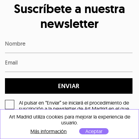
Suscríbete a nuestra
newsletter
ENVIAR
Al pulsar en “Enviar” se iniciará el procedimiento de
suscripción a la newsletter de Art Madrid en el que
se recabará su consentimiento expreso para el
Art Madrid utiliza cookies para mejorar la experiencia de
tratamiento de sus datos personales conforme a
usuario.
nuestra
"Política de privacidad"
Más información
Aceptar