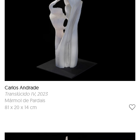
Carlos Andrade
Translúcido IV
, 2023
Mármol de Pardais
81 x 20 x 14 cm