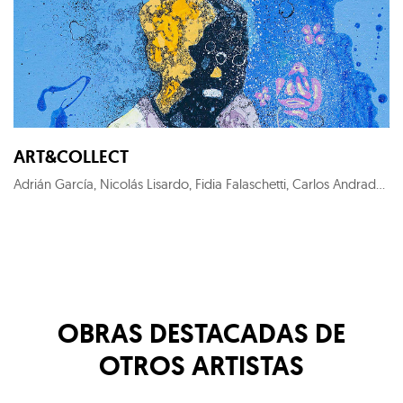
ART&COLLECT
Adrián García, Nicolás Lisardo, Fidia Falaschetti, Carlos Andrade, Perceval Graells, Sofía Areal, KYM C, Costa Gorel, Francesca Poza, Roger Sanguino, Nuria Formenti, Ewa Jaros, Carlos Barão, Alex Pallí Vert, Carlos Cartaxo, Cristina Gamón, Pepe Puntas, Stéphanie de Malherbe, Marc Sparfel, Juanjo Martínez Cánovas, KUK LIN, Jaime Sicilia, Larry Otoo, Diego Benéitez, Iván Prieto, Horacio Silva, Nélio Saltão, Iván Baizán, Marta Aguirre, Prince Galla Gnohité, Elvira Carrasco, Xurxo Gómez-Chao, Federico Granell, Julien Primard
OBRAS DESTACADAS DE
OTROS ARTISTAS