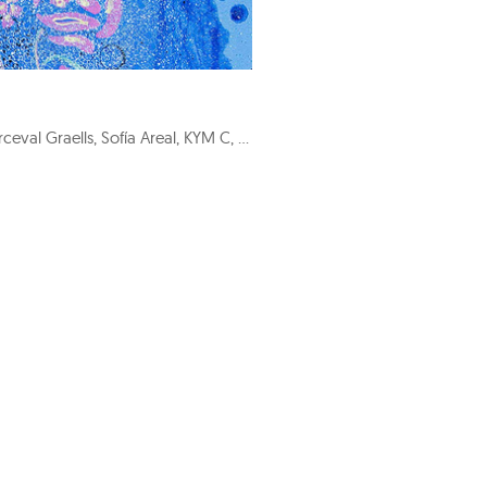
Adrián García, Nicolás Lisardo, Fidia Falaschetti, Carlos Andrade, Perceval Graells, Sofía Areal, KYM C, Costa Gorel, Francesca Poza, Roger Sanguino, Nuria Formenti, Ewa Jaros, Carlos Barão, Alex Pallí Vert, Carlos Cartaxo, Cristina Gamón, Pepe Puntas, Stéphanie de Malherbe, Marc Sparfel, Juanjo Martínez Cánovas, KUK LIN, Jaime Sicilia, Larry Otoo, Diego Benéitez, Iván Prieto, Horacio Silva, Nélio Saltão, Iván Baizán, Marta Aguirre, Prince Galla Gnohité, Elvira Carrasco, Xurxo Gómez-Chao, Federico Granell, Julien Primard