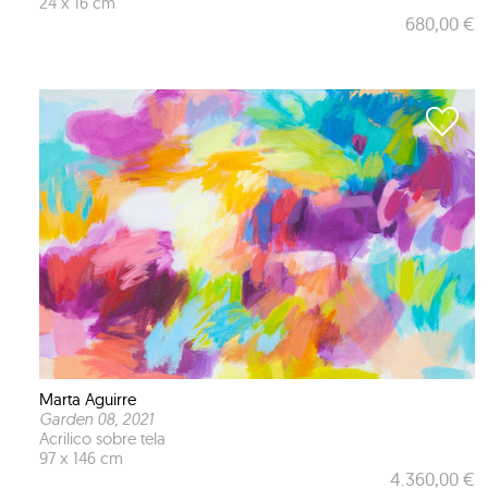
24 x 16 cm
680,00 €
Marta Aguirre
Garden 08
, 2021
Acrilico sobre tela
97 x 146 cm
4.360,00 €