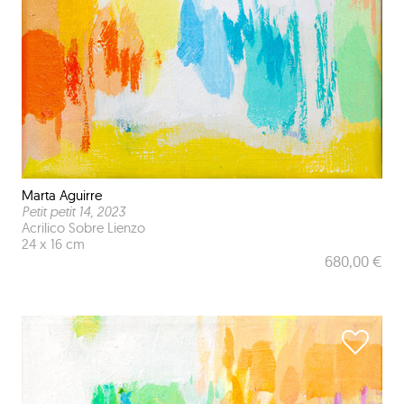
Marta Aguirre
Petit petit 14
, 2023
Acrilico Sobre Lienzo
24 x 16 cm
680,00 €