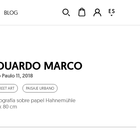
ES
BLOG
DUARDO MARCO
 Paulo 11
,
2018
REET ART
PAISAJE URBANO
ografía sobre papel Hahnemühle
x 80 cm