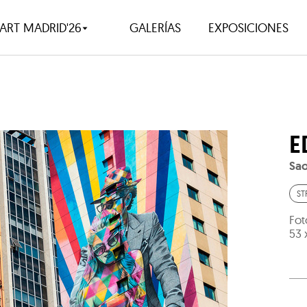
ART MADRID'26
GALERÍAS
EXPOSICIONES
E
Sao
ST
Fot
53 