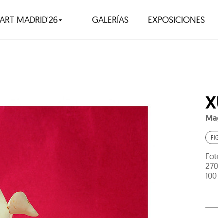
ART MADRID'26
GALERÍAS
EXPOSICIONES
X
Mag
FI
Fot
270
100