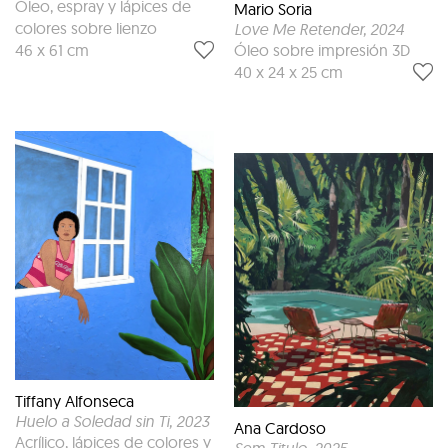
Óleo, espray y lápices de
Mario Soria
colores sobre lienzo
Love Me Retender
, 2024
Óleo sobre impresión 3D
46 x 61 cm
40 x 24 x 25 cm
Tiffany Alfonseca
Huelo a Soledad sin Ti
, 2023
Ana Cardoso
Acrílico, lápices de colores y
Sem Titulo
, 2025