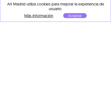
OBRAS DE
MR. BRAINWASH
Art Madrid utiliza cookies para mejorar la experiencia de
usuario.
Más información
Aceptar
Mr. Brainwash
Diamond Girl Gold
, 2016
Técnica mixta sobre papel
56 x 56 cm
Mr. Brainwash
Andy Warhol
, 2017
Técnica mixta sobre cartón
reciclado