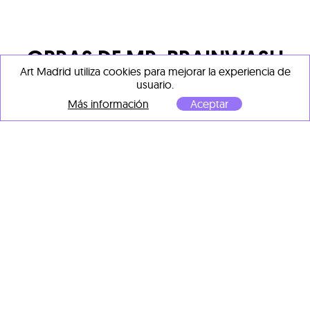
OBRAS DE
MR. BRAINWASH
Art Madrid utiliza cookies para mejorar la experiencia de
usuario.
Más información
Aceptar
Mr. Brainwash
Diamond Girl Gold
, 2016
Mr. Brainwash
Técnica mixta sobre papel
Mona Linesa
, 2017
56 x 56 cm
Técnica mixta sobre cartón
reciclado