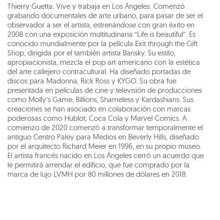
Thierry Guetta. Vive y trabaja en Los Ángeles. Comenzó
grabando documentales de arte urbano, para pasar de ser el
observador a ser el artista, estrenándose con gran éxito en
2008 con una exposición multitudinaria “Life is beautiful”. Es
conocido mundialmente por la película Exit through the Gift
Shop, dirigida por el también artista Bansky. Su estilo,
apropiacionista, mezcla el pop art americano con la estética
del arte callejero contracultural. Ha diseñado portadas de
discos para Madonna, Rick Ross y KYGO. Su obra fue
presentada en películas de cine y televisión de producciones
como Molly’s Game, Billions, Shameless y Kardashians. Sus
creaciones se han asociado en colaboración con marcas
poderosas como Hublot, Coca Cola y Marvel Comics. A
comienzo de 2020 comenzó a transformar temporalmente el
antiguo Centro Paley para Medios en Beverly Hills, diseñado
por el arquitecto Richard Meier en 1996, en su propio museo.
El artista francés nacido en Los Ángeles cerró un acuerdo que
le permitirá arrendar el edificio, que fue comprado por la
marca de lujo LVMH por 80 millones de dólares en 2018.