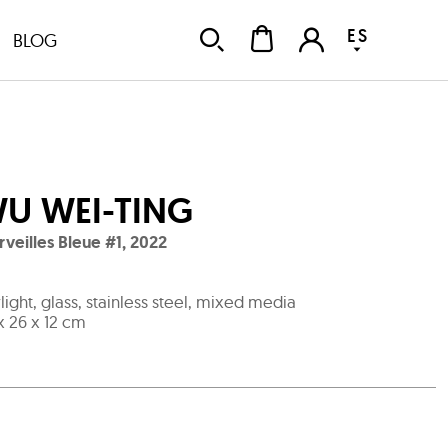
ES
BLOG
U WEI-TING
veilles Bleue #1
,
2022
light, glass, stainless steel, mixed media
x 26 x 12 cm