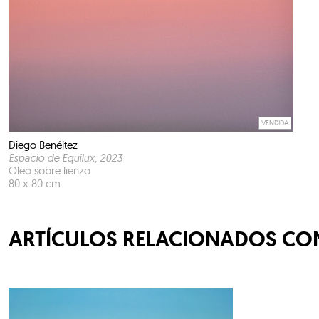
VENDIDA
Diego Benéitez
Espacio de Equilux
, 2023
Oleo sobre lienzo
80 x 80 cm
ARTÍCULOS RELACIONADOS CON