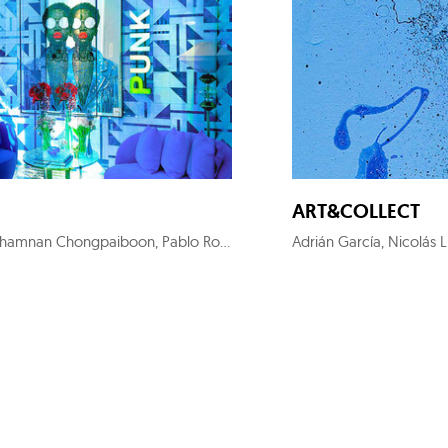
ART&COLLECT
Add Fuel, Malgosia Jankowska, Francesca Poza, Samuel Salcedo, Chamnan Chongpaiboon, Pablo Rodríguez, Raquel Algaba, Mónica Castanys, Ana Alcaraz, Diego Benéitez, Anbel, Iván Prieto, Anita Suárez de Lezo, Artigasplanas, Juan Pérez Lodo, Patrik Grijalvo, Debbie Reda, Juan Genovés, Emeka Udemba