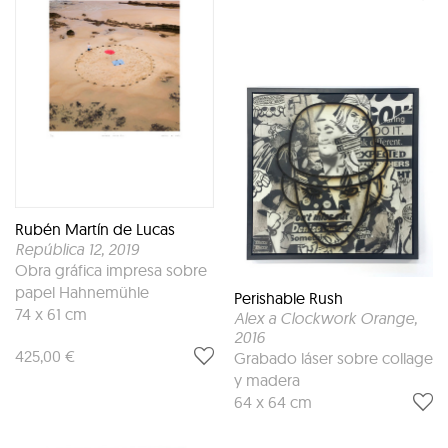
Rubén Martín de Lucas
República 12
, 2019
Obra gráfica impresa sobre
papel Hahnemühle
Perishable Rush
74 x 61 cm
Alex a Clockwork Orange
,
2016
425,00 €
Grabado láser sobre collage
y madera
64 x 64 cm