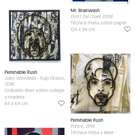
Mr. Brainwash
Don't be cruel
, 2008
Técnica mixta sobre papel
124 x 94 cm
Perishable Rush
Jules Winnfield - Pulp Fiction
,
2016
Grabado láser sobre collage
y madera
64 x 64 cm
Perishable Rush
Prince
, 2016
Técnica mixta y láser