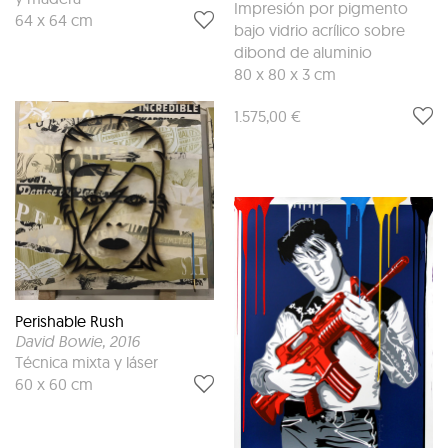
Impresión por pigmento
64 x 64 cm
bajo vidrio acrílico sobre
dibond de aluminio
80 x 80 x 3 cm
1.575,00 €
Perishable Rush
David Bowie
, 2016
Técnica mixta y láser
60 x 60 cm