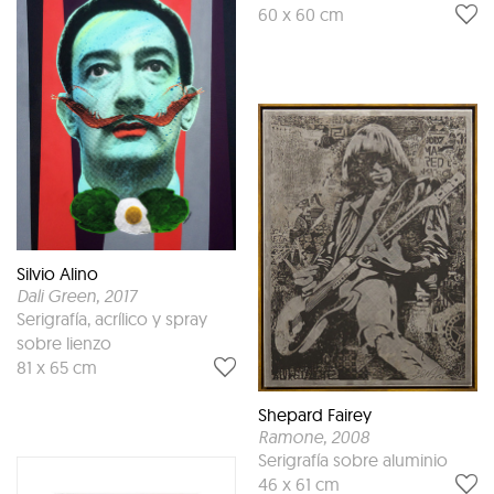
60 x 60 cm
Silvio Alino
Dali Green
, 2017
Serigrafía, acrílico y spray
sobre lienzo
81 x 65 cm
Shepard Fairey
Ramone
, 2008
Serigrafía sobre aluminio
46 x 61 cm