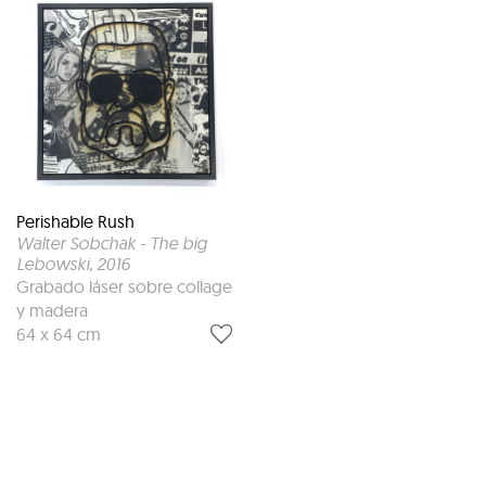
Perishable Rush
Walter Sobchak - The big
Lebowski
, 2016
Grabado láser sobre collage
y madera
64 x 64 cm