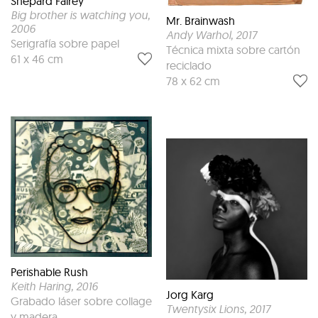
Shepard Fairey
Big brother is watching you
,
Mr. Brainwash
2006
Andy Warhol
, 2017
Serigrafía sobre papel
Técnica mixta sobre cartón
61 x 46 cm
reciclado
78 x 62 cm
Perishable Rush
Keith Haring
, 2016
Jorg Karg
Grabado láser sobre collage
Twentysix Lions
, 2017
y madera