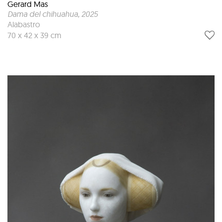
Gerard Mas
Dama del chihuahua
, 2025
Alabastro
70 x 42 x 39 cm