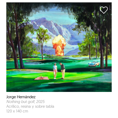
Jorge Hernández
Nothing but golf
, 2025
Acrílico, resina y sobre tabla
120 x 140 cm