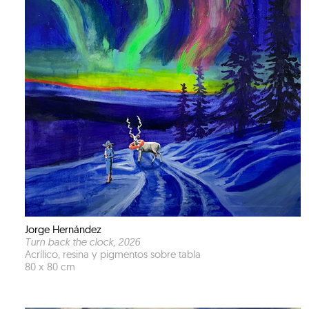
Jorge Hernández
Turn back the clock
, 2026
Acrílico, resina y pigmentos sobre tabla
80 x 80 cm