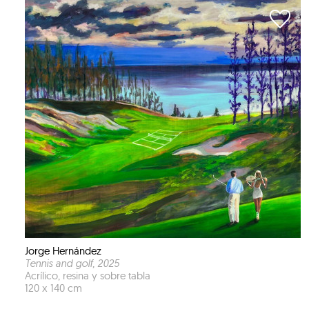
Jorge Hernández
Tennis and golf
, 2025
Acrílico, resina y sobre tabla
120 x 140 cm