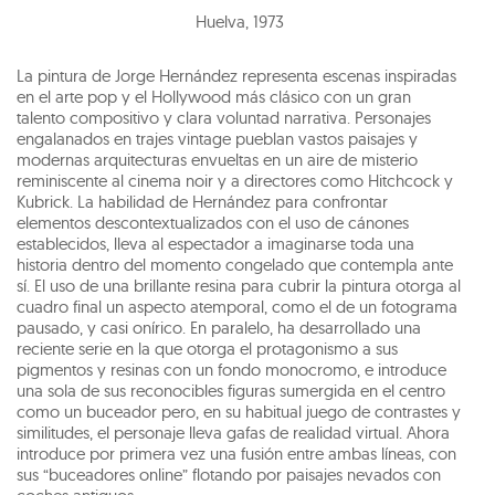
Huelva
,
1973
La pintura de Jorge Hernández representa escenas inspiradas
en el arte pop y el Hollywood más clásico con un gran
talento compositivo y clara voluntad narrativa. Personajes
engalanados en trajes vintage pueblan vastos paisajes y
modernas arquitecturas envueltas en un aire de misterio
reminiscente al cinema noir y a directores como Hitchcock y
Kubrick. La habilidad de Hernández para confrontar
elementos descontextualizados con el uso de cánones
establecidos, lleva al espectador a imaginarse toda una
historia dentro del momento congelado que contempla ante
sí. El uso de una brillante resina para cubrir la pintura otorga al
cuadro final un aspecto atemporal, como el de un fotograma
pausado, y casi onírico. En paralelo, ha desarrollado una
reciente serie en la que otorga el protagonismo a sus
pigmentos y resinas con un fondo monocromo, e introduce
una sola de sus reconocibles figuras sumergida en el centro
como un buceador pero, en su habitual juego de contrastes y
similitudes, el personaje lleva gafas de realidad virtual. Ahora
introduce por primera vez una fusión entre ambas líneas, con
sus “buceadores online” flotando por paisajes nevados con