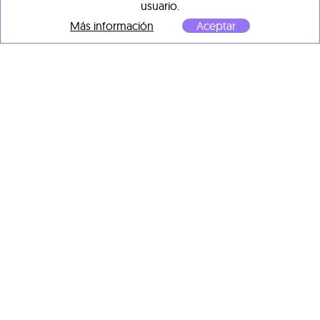
Jorge Hernández
usuario.
Acrílico, resina y sobre tabla
Nostalgia III. El nostálgico
,
120 x 140 cm
Más información
Aceptar
2025
Acrílico, resina y pigmentos
sobre tabla
25 x 25 cm
Jorge Hernández
Nothing but golf
, 2025
Acrílico, resina y sobre tabla
Jorge Hernández
120 x 140 cm
Raining
, 2026
Acrílico, resina y pigmentos
sobre tabla
29 x 40 cm