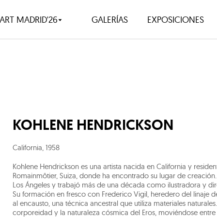
ART MADRID'26
GALERÍAS
EXPOSICIONES
KOHLENE HENDRICKSON
California
,
1958
Kohlene Hendrickson es una artista nacida en California y resid
Romainmôtier, Suiza, donde ha encontrado su lugar de creación. E
Los Ángeles y trabajó más de una década como ilustradora y dire
Su formación en fresco con Frederico Vigil, heredero del linaje de
al encausto, una técnica ancestral que utiliza materiales naturales.
corporeidad y la naturaleza cósmica del Eros, moviéndose entre l