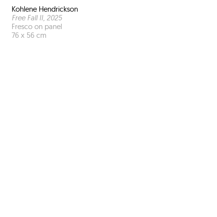
Kohlene Hendrickson
Free Fall II
, 2025
Fresco on panel
76 x 56 cm