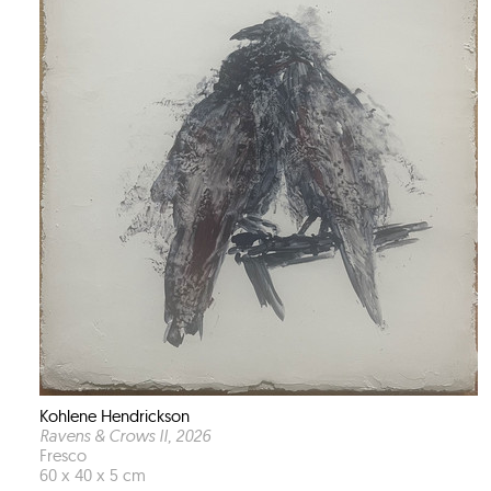
Kohlene Hendrickson
Ravens & Crows II
, 2026
Fresco
60 x 40 x 5 cm