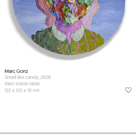
Marc Gonz
Smell like candy
, 2026
óleo sobre tabla
122 x 120 x 10 cm