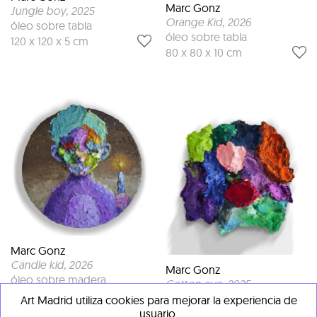
Marc Gonz
Jungle boy
, 2025
Orange Kid
, 2026
óleo sobre tabla
óleo sobre tabla
120 x 120 x 5 cm
80 x 80 x 10 cm
Marc Gonz
Candle kid
, 2026
Marc Gonz
óleo sobre madera
Cotton eye
, 2025
60 x 60 x 10 cm
óleo sobre fibra de vidrio
Art Madrid utiliza cookies para mejorar la experiencia de
usuario.
58 x 58 x 20 cm