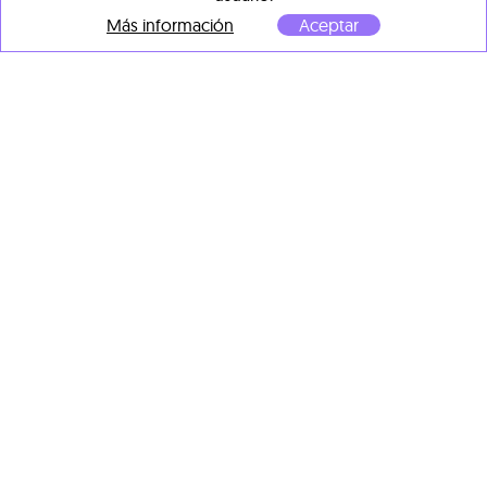
Más información
Aceptar
Marc Gonz
Green girl
, 2026
Marc Gonz
óleo sobre tabla
Green ghost
, 2026
100 x 100 x 10 cm
óleo sobre madera
100 x 100 x 10 cm