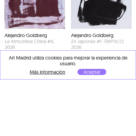
Alejandro Goldberg
Alejandro Goldberg
La Atmosfera China #4
,
En Japones #1 -TRIPTICO
,
2026
2026
Monotipo en acrilico sobre
Monotipo en acrilico sobre
Art Madrid utiliza cookies para mejorar la experiencia de
papel
papel
usuario.
184 x 130 cm
130 x 92 cm
Más información
Aceptar