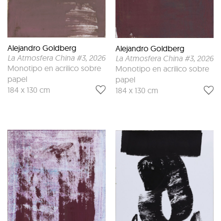
Alejandro Goldberg
Alejandro Goldberg
La Atmosfera China #3
, 2026
La Atmosfera China #3
, 2026
Monotipo en acrilico sobre
Monotipo en acrilico sobre
papel
papel
184 x 130 cm
184 x 130 cm