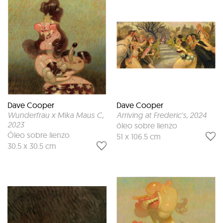
Dave Cooper
Dave Cooper
Wunderfrau x Mika Maus C
,
Arriving at Frederic's
, 2024
2023
óleo sobre lienzo
Óleo sobre lienzo
51 x 106.5 cm
30.5 x 30.5 cm