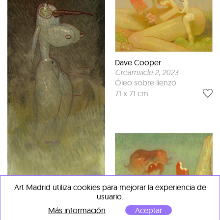
Dave Cooper
Creamsicle 2
, 2023
Óleo sobre lienzo
71 x 71 cm
Art Madrid utiliza cookies para mejorar la experiencia de
Dave Cooper
usuario.
Eve (óleo sketch)
, 2023
Más información
Aceptar
Óleo sketch