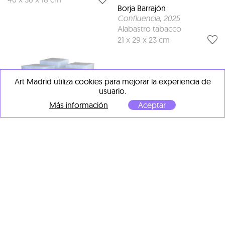
Borja Barrajón
Confluencia
, 2025
Alabastro tabacco
21 x 29 x 23 cm
Art Madrid utiliza cookies para mejorar la experiencia de
usuario.
Más información
Aceptar
Borja Barrajón
Cubidado
, 2025
Alabastro blanco
VENDIDA
20 x 21 x 21 cm
Borja Barrajón
Humo VIII
, 2025
Mármol negro de Calatorao
60 x 22 x 22 cm