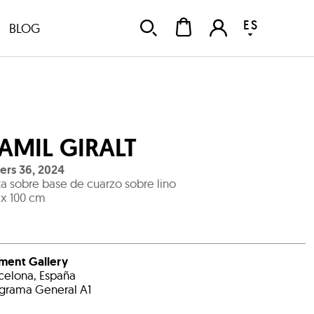
ES
BLOG
AMIL GIRALT
ers 36
,
2024
ta sobre base de cuarzo sobre lino
 x 100 cm
ment Gallery
celona, España
grama General A1