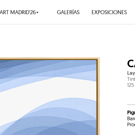
ART MADRID'26
GALERÍAS
EXPOSICIONES
C
Lay
Tin
125
Pig
Bar
Pro