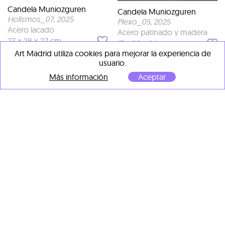
Candela Muniozguren
Candela Muniozguren
Holismos_07
, 2025
Plexo_05
, 2025
Acero lacado
Acero patinado y madera
27 x 28 x 27 cm
17 x 26 x 24 cm
Art Madrid utiliza cookies para mejorar la experiencia de
usuario.
Más información
Aceptar
Candela Muniozguren
Candela Muniozguren
Plexo_08
, 2025
Holismos_06
, 2025
Acero patinado y madera
Acero lacado
31 x 68 x 16 cm
24 x 24 x 25 cm