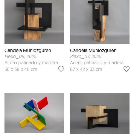
Candela Muniozguren
Candela Muniozguren
Plexo_09
, 2025
Plexo_07
, 2025
Acero patinado y madera
Acero patinado y madera
50 x 38 x 40 cm
87 x 42 x 33 cm