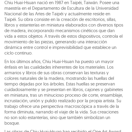
Chiu Huai-Hsuan nació en 1987 en Taipéi, Taiwán. Posee una
maestría en el Departamento de Escultura de la Universidad
Nacional de las Artes de Taipéi y actualmente reside en
Taipéi. Su obra consiste en la creación de escritorios, sillas,
libros y estanterías en miniatura elaborados con diversos tipos
de madera, incorporando mecanismos cinéticos que dan
vida a estos objetos. A través de estos dispositivos, controla el
movimiento de las piezas, generando una interacción
dinámica entre control e imprevisibilidad que establece un
ciclo continuo.
En los últimos años, Chiu Huai-Hsuan ha puesto un mayor
énfasis en las cualidades inherentes de los materiales. Los
armarios y libros de sus obras conservan las texturas y
colores naturales de la madera, mostrando las huellas del
tiempo dejadas por los árboles. Estas huellas se preservan
cuidadosamente y se presentan en libros, cajones y gabinetes
en miniatura, tras un minucioso proceso de corte, ensamblaje,
incrustación, unión y pulido realizado por la propia artista. Su
trabajo ofrece una perspectiva macroscópica a través de la
forma diminuta, narrando el viaje de la vida. Sus creaciones
no son solo estanterías, sino que también simbolizan un
bosque.
Las obras de Chiu Huai-Hsuan han recibido el One Art Award