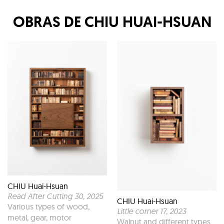
OBRAS DE
CHIU HUAI-HSUAN
CHIU Huai-Hsuan
Read After Cutting 30
, 2025
CHIU Huai-Hsuan
Various types of wood,
Little corner 17
, 2023
metal, gear, motor
Walnut and different types