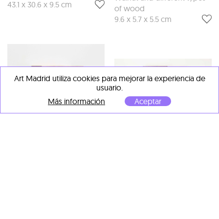
43.1 x 30.6 x 9.5 cm
of wood
9.6 x 5.7 x 5.5 cm
Art Madrid utiliza cookies para mejorar la experiencia de
usuario.
Más información
Aceptar
CHIU Huai-Hsuan
Little corner studio 7
, 2023
CHIU Huai-Hsuan
Ash and different types of
Read After Cutting 18
, 2023
wood
Various types of wood,
6.4 x 17 x 7.2 cm
metal, gear, motor
48 x 43.4 x 11.2 cm