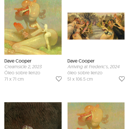
Dave Cooper
Dave Cooper
Creamsicle 2
, 2023
Arriving at Frederic's
, 2024
Óleo sobre lienzo
óleo sobre lienzo
71 x 71 cm
51 x 106.5 cm