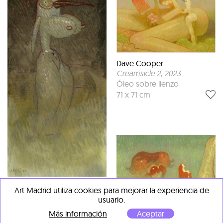
Dave Cooper
Creamsicle 2
, 2023
Óleo sobre lienzo
71 x 71 cm
Dave Cooper
Art Madrid utiliza cookies para mejorar la experiencia de
Eve (óleo sketch)
, 2023
usuario.
Óleo sketch
Más información
Aceptar
35.5 x 81 cm