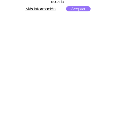
sobre madera "
usuario.
"Técnica mixta: óleo, metal y
140 x 71 x 4 cm
madera sobre lienzo "
Más información
Aceptar
150 x 90 x 3 cm