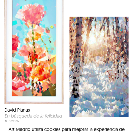
David Planas
En búsqueda de la felicidad
II
, 2025
David Planas
"Técnica mixta: óleo y resina
Art Madrid utiliza cookies para mejorar la experiencia de
Sobre mis pasos
, 2025