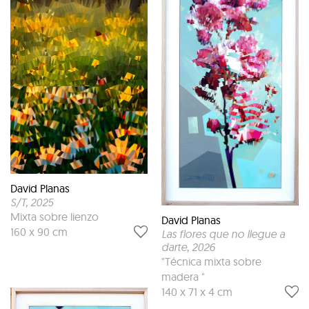
David Planas
S/T
, 2025
Mixta sobre lienzo
David Planas
160 x 90 cm
Las flores que no llegue a
darte
, 2026
"Técnica mixta sobre
madera "
140 x 71 x 4 cm