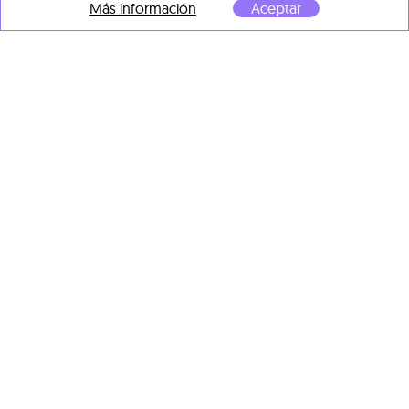
Eva Armisén
Más información
Aceptar
IDEAS
, 2025
Óleo sobre tela
114 x 146 cm
Eva Armisén
AL AGUA
, 2026
Óleo sobre papel
35 x 25 cm
Eva Armisén
Al mar
, 2025
Eva Armisén