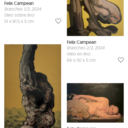
Felix Campean
Branches 1/2
, 2024
óleo sobre lino
51 x 81.5 x 5 cm
Felix Campean
Branches 2/2
, 2024
óleo en lino
66 x 50 x 5 cm