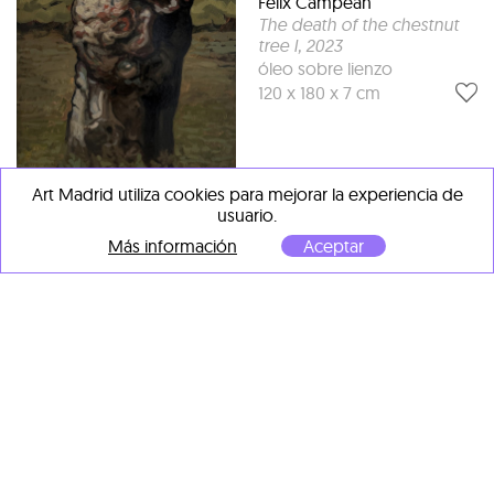
Felix Campean
The death of the chestnut
tree I
, 2023
óleo sobre lienzo
120 x 180 x 7 cm
Art Madrid utiliza cookies para mejorar la experiencia de
usuario.
Más información
Aceptar
Felix Campean
Flesh of the trees V
, 2025
óleo en lino
108 x 54.4 cm