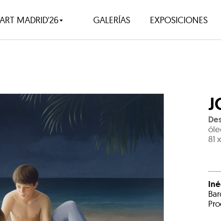
ART MADRID'26
GALERÍAS
EXPOSICIONES
J
Des
óle
81 
Iné
Bar
Pro