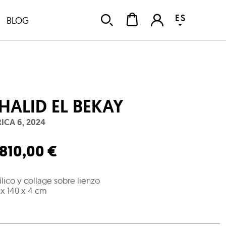
ES
BLOG
HALID EL BEKAY
RICA 6
,
2024
.810,00 €
ílico y collage sobre lienzo
 x 140 x 4 cm