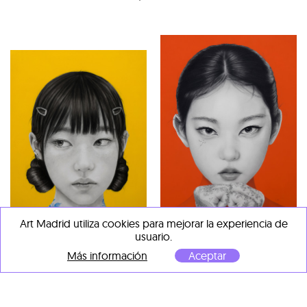
Art Madrid utiliza cookies para mejorar la experiencia de
Lantomo
usuario.
Honge series ii
, 2025
Lantomo
Más información
Aceptar
Grafito, carbón, acrílico y
HUANG 11
, 2026
agua cola sobre papel
Grafito, carbón y agua cola
montado en panel de
sobre papel montado en
madera