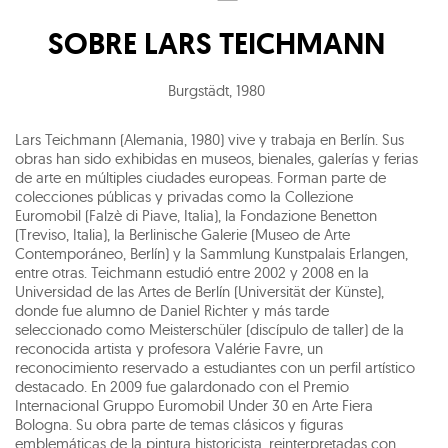
SOBRE
LARS TEICHMANN
Burgstädt
,
1980
Lars Teichmann (Alemania, 1980) vive y trabaja en Berlín. Sus
obras han sido exhibidas en museos, bienales, galerías y ferias
de arte en múltiples ciudades europeas. Forman parte de
colecciones públicas y privadas como la Collezione
Euromobil (Falzè di Piave, Italia), la Fondazione Benetton
(Treviso, Italia), la Berlinische Galerie (Museo de Arte
Contemporáneo, Berlín) y la Sammlung Kunstpalais Erlangen,
entre otras. Teichmann estudió entre 2002 y 2008 en la
Universidad de las Artes de Berlín (Universität der Künste),
donde fue alumno de Daniel Richter y más tarde
seleccionado como Meisterschüler (discípulo de taller) de la
reconocida artista y profesora Valérie Favre, un
reconocimiento reservado a estudiantes con un perfil artístico
destacado. En 2009 fue galardonado con el Premio
Internacional Gruppo Euromobil Under 30 en Arte Fiera
Bologna. Su obra parte de temas clásicos y figuras
emblemáticas de la pintura historicista, reinterpretadas con