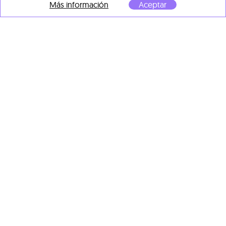
Más información
Aceptar
Lars Teichmann
Big Flowers 25
, 2025
Acrylic and varnish on
canvas
190 x 150 cm
OBRAS DESTACADAS DE
OTROS ARTISTAS