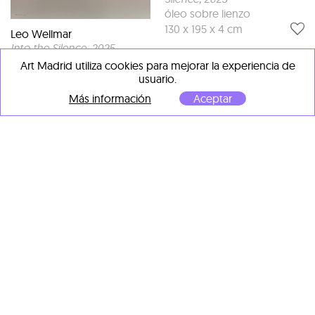
óleo sobre lienzo
130 x 195 x 4 cm
Leo Wellmar
Into the Silence
, 2025
Óleo sobre lienzo
Art Madrid utiliza cookies para mejorar la experiencia de
89 x 89 x 4 cm
usuario.
Más información
Aceptar
Leo Wellmar
Timeless
, 2025
Óleo sobre lienzo
89 x 130 cm
Leo Wellmar
Reflected Silence
, 2026
óleo sobre lienzo
89 x 130 x 4 cm