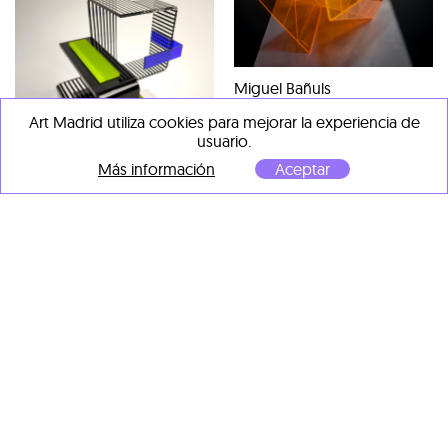
Miguel Bañuls
Origami Naranja flúor
, 2025
Art Madrid utiliza cookies para mejorar la experiencia de
metacrilato
usuario.
45 x 45 x 35 cm
Más información
Aceptar
Miguel Bañuls
Maqueta002
, 2025
metacrilato
17 x 18 x 20 cm
OBRAS DESTACADAS DE