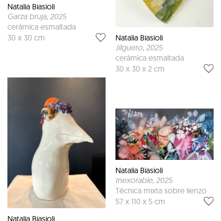
Natalia Biasioli
Garza bruja
, 2025
cerámica esmaltada
30 x 30 cm
Natalia Biasioli
Jilguero
, 2025
cerámica esmaltada
30 x 30 x 2 cm
Natalia Biasioli
Inexorable
, 2025
Técnica mixta sobre lienzo
57 x 110 x 5 cm
Natalia Biasioli