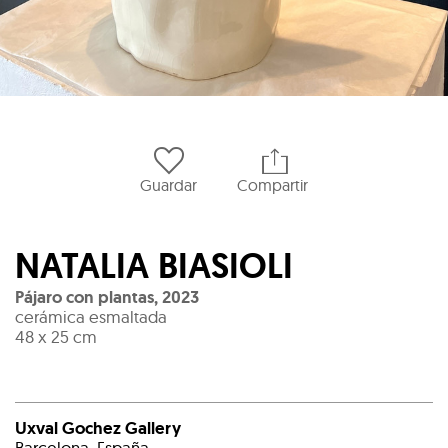
Guardar
Compartir
NATALIA BIASIOLI
Pájaro con plantas
,
2023
cerámica esmaltada
48 x 25 cm
Uxval Gochez Gallery
Barcelona, España