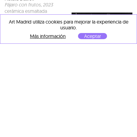
Pájaro con frutos
, 2023
cerámica esmaltada
48 x 25 cm
Art Madrid utiliza cookies para mejorar la experiencia de
usuario.
Más información
Aceptar
Natalia Biasioli
Reposo
, 2025
técnica mixta sobre madera
20 x 20 x 5 cm