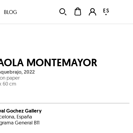
ES
BLOG
AOLA MONTEMAYOR
squebrajo
,
2022
 on paper
x 60 cm
al Gochez Gallery
celona, España
grama General B11