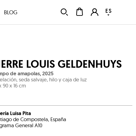
ES
BLOG
IERRE LOUIS GELDENHUYS
mpo de amapolas
,
2025
elación, seda salvaje, hilo y caja de luz
x 90 x 16 cm
ería Luisa Pita
tiago de Compostela, España
grama General A10