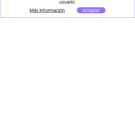
usuario.
Más información
Aceptar
Rinat Izhak
KOI #262
, 2026
mixta con tinta china y pan
de oro sobre cartón
50 x 20 cm
Rinat Izhak
Koi XII
, 2024
Técnica mixta
80 x 100 cm