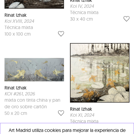
Rinat Izhak
Koi IV
, 2024
Técnica mixta
Rinat Izhak
30 x 40 cm
Koi XVIII
, 2024
Técnica mixta
100 x 100 cm
Rinat Izhak
KOI #261
, 2026
mixta con tinta china y pan
de oro sobre cartón
Rinat Izhak
50 x 20 cm
Koi XI
, 2024
Técnica mixta
100 x 100 cm
Art Madrid utiliza cookies para mejorar la experiencia de