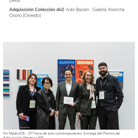
(Seúl)
Adquisición Colección dn2
: Iván Baizán · Galería Arancha
Osoro (Oviedo)
Art Madrid'26 - 21ª Feria de arte contemporáneo. Entrega del Premio de
Adquisición Devesa LAW.