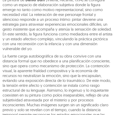
Daniel Bum
como un espacio de elaboración subjetiva donde la figura
emerge no tanto como motivo representacional, sino como
necesidad vital. La reiteración de ese personaje frontal y
silencioso responde a un proceso íntimo: pintar deviene una
estrategia para atravesar experiencias emocionales difíciles, un
gesto insistente que acompaña y atenúa la sensación de soledad.
En este sentido, la figura funciona como mediadora entre el artista
y un estado afectivo complejo, vinculando la práctica pictórica
con una reconexión con la infancia y con una dimensión
vulnerable del yo.
La fuerte carga autobiográfica de su obra convive con una
distancia formal que no obedece a una planificación consciente,
sino que opera como mecanismo de protección. La contención
visual, la aparente frialdad compositiva y la economía de
recursos no neutralizan la emoción, sino que la encapsulan,
evitando una exposición directa de lo traumático. De este modo,
la tensión entre afecto y contención se instala como rasgo
estructural de su lenguaje. Asimismo, lo ingenuo y lo inquietante
coexisten en su pintura como polos inseparables, reflejo de una
subjetividad atravesada por el misterio y por procesos
inconscientes. Muchas imágenes surgen sin un significado claro
previo y solo se revelan con el tiempo, cuando la distancia
temporal permite reconocer los estados emocionales que las